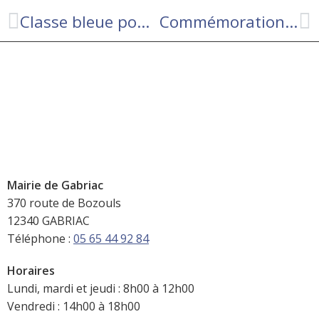
Classe bleue pour les maternelles de notre école Léo d’Orfer:
Commémoration 63ème anniversaire du Cessez-le-Feu en Algérie
Mairie de Gabriac
370 route de Bozouls
12340 GABRIAC
Téléphone :
05 65 44 92 84
Horaires
Lundi, mardi et jeudi : 8h00 à 12h00
Vendredi : 14h00 à 18h00