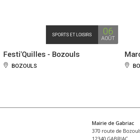
06
SPORTS ET LOISIRS
AOÛT
Festi'Quilles - Bozouls
Marc
BOZOULS
BO
Mairie de Gabriac
370 route de Bozoul
12340 GABRIAC