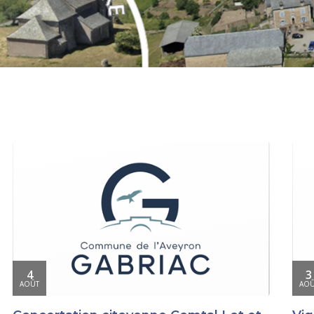
4
3
AOÛT
AOÛ