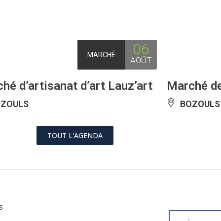
06
MARCHÉ
AOÛT
hé d’artisanat d’art Lauz’art
Marché de
ZOULS
BOZOULS
TOUT L'AGENDA
s