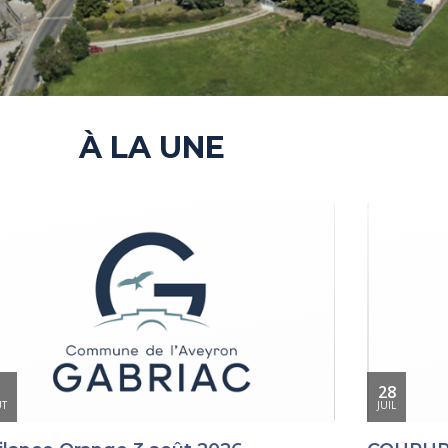
À LA UNE
28
T
JUIL