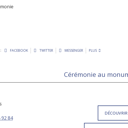
rémonie
:
FACEBOOK
TWITTER
MESSENGER
PLUS
Cérémonie au monum
s
DÉCOUVRIR
 92 84