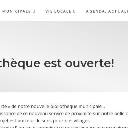
E MUNICIPALE
VIE LOCALE
AGENDA, ACTUAL
othèque est ouverte!
erte » de notre nouvelle bibliothèque municipale…
aissance de ce nouveau service de proximité sur notre belle
ojet est porteur de sens pour nos villages ….
l’espère !) en avant première ce nouvel espace et son enviro