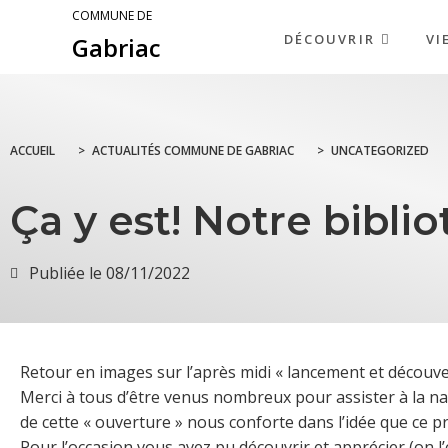
COMMUNE DE
DÉCOUVRIR
VI
Gabriac
ACCUEIL
>
ACTUALITÉS COMMUNE DE GABRIAC
>
UNCATEGORIZED
Ça y est! Notre bibli
Publiée le
08/11/2022
Retour en images sur l’après midi « lancement et découv
Merci à tous d’être venus nombreux pour assister à la n
de cette « ouverture » nous conforte dans l’idée que ce pr
Pour l’occasion vous avez pu découvrir et apprécier (on 