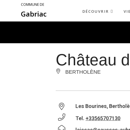
COMMUNE DE
DÉCOUVRIR
VI
Gabriac
Château d
BERTHOLÈNE
Les Bourines, Berthol
Tel.
+33565707130
laissac@causses-aub