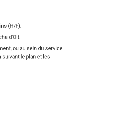
ins
(H/F).
che d’Olt.
ment, ou au sein du service
suivant le plan et les