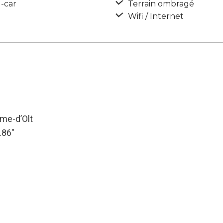
-car
Terrain ombragé
Wifi / Internet
ôme-d’Olt
.86″