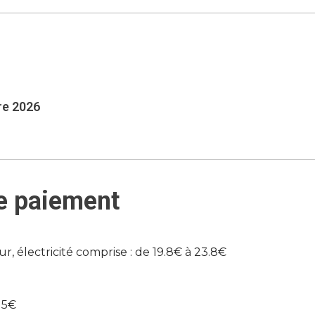
re 2026
e paiement
r, électricité comprise : de 19.8€ à 23.8€
15€