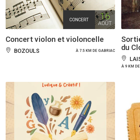
16
CONCERT
AOÛT
Concert violon et violoncelle
Sorti
du Cl
BOZOULS
À 7.5 KM DE GABRIAC
LAI
À 9 KM D